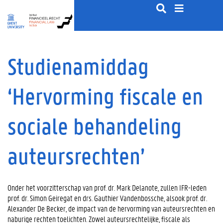
S
k
i
p
t
o
Studienamiddag
c
o
‘Hervorming fiscale en
n
t
e
sociale behandeling
n
t
auteursrechten’
Onder het voorzitterschap van prof. dr. Mark Delanote, zullen IFR-leden
prof. dr. Simon Geiregat en drs. Gauthier Vandenbossche, alsook prof. dr.
Alexander De Becker, de impact van de hervorming van auteursrechten en
naburige rechten toelichten. Zowel auteursrechtelijke, fiscale als