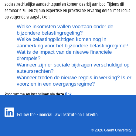
sociaalrechtelijke aandachtspunten komen daarbij aan bod. Tijdens dit
seminarie zullen zij hun expertise en praktische ervaring delen, met focus
op volgende vraagstukken:
Welke inkomsten vallen voortaan onder de
bijzondere belastingregeling?
Welke belastingplichtigen komen nog in
aanmerking voor het bijzondere belastingregime?
Wat is de impact van de nieuwe financiële
drempels?
Wanneer zijn er sociale bijdragen verschuldigd op
auteursrechten?
Wanneer treden de nieuwe regels in werking? Is er
voorzien in een overgangsregime?
Programma en inschrijven via deze
link
.
Follow the Financial Law Institute on LinkedIn
© 2026 Ghent University