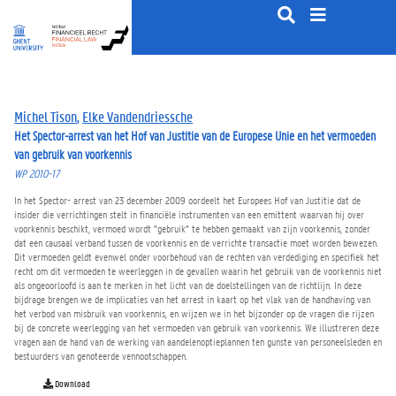
S
k
i
p
t
o
Michel Tison
,
Elke Vandendriessche
c
Het Spector-arrest van het Hof van Justitie van de Europese Unie en het vermoeden
o
van gebruik van voorkennis
n
WP 2010-17
t
e
In het Spector- arrest van 23 december 2009 oordeelt het Europees Hof van Justitie dat de
n
insider die verrichtingen stelt in financiële instrumenten van een emittent waarvan hij over
voorkennis beschikt, vermoed wordt "gebruik" te hebben gemaakt van zijn voorkennis, zonder
t
dat een causaal verband tussen de voorkennis en de verrichte transactie moet worden bewezen.
Dit vermoeden geldt evenwel onder voorbehoud van de rechten van verdediging en specifiek het
recht om dit vermoeden te weerleggen in de gevallen waarin het gebruik van de voorkennis niet
als ongeoorloofd is aan te merken in het licht van de doelstellingen van de richtlijn. In deze
bijdrage brengen we de implicaties van het arrest in kaart op het vlak van de handhaving van
het verbod van misbruik van voorkennis, en wijzen we in het bijzonder op de vragen die rijzen
bij de concrete weerlegging van het vermoeden van gebruik van voorkennis. We illustreren deze
vragen aan de hand van de werking van aandelenoptieplannen ten gunste van personeelsleden en
bestuurders van genoteerde vennootschappen.
Download